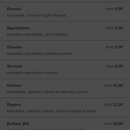
Rucola
9,00
From 9,00 EUR
From
mozzarella , rucola e scaglie di grana
Napoletana
8,50
From 8,50 EUR
From
pomodoro ,mozzarella , alici e origano
Diavola
9,00
From 9,00 EUR
From
pomodoro ,mozzarella e salame piccante
Wurstel
8,00
From 8,00 EUR
From
pomodoro ,mozzarella e wurstel
Indians
11,00
From 11,00 EUR
From
mozzarellla , salsiccia ,creama di radicchio e grana
Regina
12,00
From 12,00 EUR
From
mozzarella , salsiccia, spinaci , porcini e scaglie di grana
Buffalo Bill
10,00
From 10,00 EUR
From