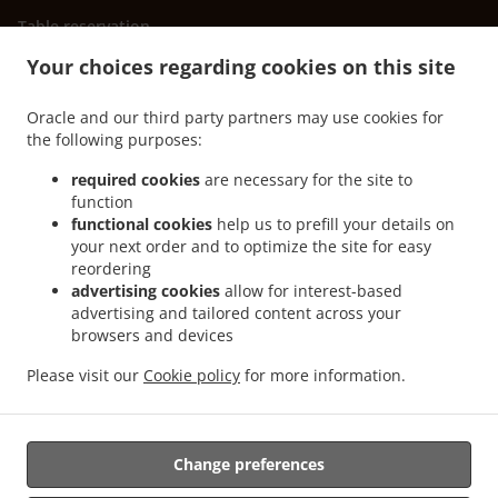
Table reservation
Order ahead
Your choices regarding cookies on this site
Contact us
Oracle and our third party partners may use cookies for
the following purposes:
ACCEPTED PAYMENT METHODS
required cookies
are necessary for the site to
function
functional cookies
help us to prefill your details on
your next order and to optimize the site for easy
reordering
advertising cookies
allow for interest-based
advertising and tailored content across your
browsers and devices
.
.
.
Pizza Delivery Pescara
Pizza Delivery Allano
Pizza Delivery Sambuceto
Pizza
.
.
Delivery Francavilla al Mare
Pizza Delivery San Silvestro
Pizza Delivery Villa Raspa
Please visit our
Cookie policy
for more information.
.
.
.
Pizza Delivery Case Zampetta
Pizza Delivery Case Splendiani
Arrosticini Food
.
.
Delivery
Braceria Food Delivery
Takeaway food delivery
Change preferences