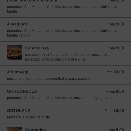
Prosciutto cotto e funghi
8,50
From 8,50 EUR
From
pomodoro San Marzano Valle Montorese, mozzarella, prosciutto cotto,
funghi
4 stagioni
9,00
From 9,00 EUR
From
pomodoro San Marzano Valle Montorese, mozzarella, prosciutto cotto,
funghi, carciofi
Capricciosa
9,00
From 9,00 EUR
From
pomodoro San Marzano Valle Montorese, mozzarella,
prosciutto cotto, funghi, carciofi e olive
4 formaggi
10,00
From 10,00 EUR
From
mozzarella, gorgonzola, emmenthal e grana padano
GORGONZOLA
8,00
From 8,00 EUR
From
pomodoro San Marzano Valle Montorese, mozzarella e gorgonzola
ORTOLANA
10,00
From 10,00 EUR
From
Mozzarella e verdure miste
Contadina
9,00
From 9,00 EUR
From