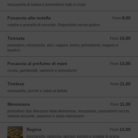
mozzarella di bufala e pomodorini tutto a crudo
Focaccia alla nutella
8,00
From 8,00 EUR
From
nutella e granella di nocciole. Disponibile senza glutine
Tonnata
10,00
From 10,00 EUR
From
pomodoro, mozzarella, alici, capperi, tonno, pomodorini, origano e
basilico
Focaccia al profumo di mare
13,00
From 13,00 EUR
From
rucola, gamberetti, salmone e pomodorini
Tirolese
11,00
From 11,00 EUR
From
mozzarella, porcini e salsa al tartufo
Messicana
11,00
From 11,00 EUR
From
pomodoro San Marzano Valle Montorese, mozzarella, pomodorini secchi,
salame piccante, peperoni e salsa messicana
Regina
12,00
From 12,00 EUR
From
mozzarella, salsiccia, spinaci, porcini e scaglie di grana