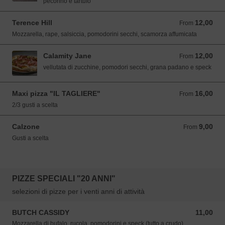
pecorino e tartufo
Terence Hill
12,00
From 12,00 EUR
From
Mozzarella, rape, salsiccia, pomodorini secchi, scamorza affumicata
Calamity Jane
12,00
From 12,00 EUR
From
vellutata di zucchine, pomodori secchi, grana padano e speck
Maxi pizza "IL TAGLIERE"
16,00
From 16,00 EUR
From
2/3 gusti a scelta
Calzone
9,00
From 9,00 EUR
From
Gusti a scelta
PIZZE SPECIALI "20 ANNI"
selezioni di pizze per i venti anni di attività
BUTCH CASSIDY
11,00
11,00 EUR
Mozzarella di bufalo, rucola, pomodorini e speck (tutto a crudo)