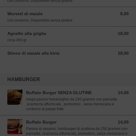
con contorno. Disponibile senza glutine
Wurstel di maiale
8,00
8,00 EUR
con contorno. Disponibile senza glutine
Agnello alla griglia
18,00
18,00 EUR
circa 450 gr.
Stinco di maiale alla birra
18,00
18,00 EUR
HAMBURGER
Buffalo Burger SENZA GLUTINE
14,00
14,00 EUR
mega panino hamburgher da 250 grammi con pancetta
,scamorza affumicata , pomodoro , salsa messicana e
contorno di patate fritte
Buffalo Burger
14,00
14,00 EUR
Panino al sesamo, hamburger di scottona da 250 grammi con
pancetta, scamorza affumicata, pomodoro, salsa messicana e