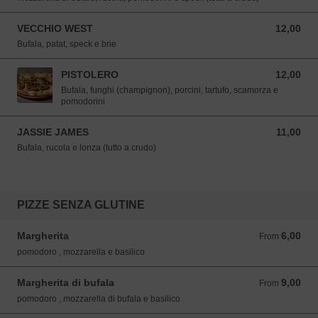
VECCHIO WEST
12,00
12,00 EUR
Bufala, patat, speck e brie
PISTOLERO
12,00
12,00 EUR
Bufala, funghi (champignon), porcini, tartufo, scamorza e
pomodorini
JASSIE JAMES
11,00
11,00 EUR
Bufala, rucola e lonza (tutto a crudo)
PIZZE SENZA GLUTINE
Margherita
6,00
From 6,00 EUR
From
pomodoro , mozzarella e basilico
Margherita di bufala
9,00
From 9,00 EUR
From
pomodoro , mozzarella di bufala e basilico