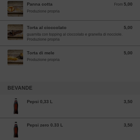
Panna cotta
5,00
From 5,00 EUR
From
Produzione propria
Torta al cioccolato
5,00
5,00 EUR
guarnita con topping al cioccolato e granella di nocciole.
Produzione propria
Torta di mele
5,00
5,00 EUR
Produzione propria
BEVANDE
Pepsi 0,33 L
3,50
3,50 EUR
Pepsi zero 0.33 L
3,50
3,50 EUR