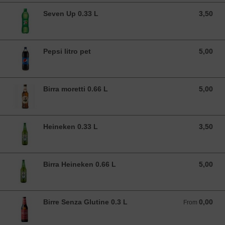
Seven Up 0.33 L
3,50
3,50 EUR
Pepsi litro pet
5,00
5,00 EUR
Birra moretti 0.66 L
5,00
5,00 EUR
Heineken 0.33 L
3,50
3,50 EUR
Birra Heineken 0.66 L
5,00
5,00 EUR
Birre Senza Glutine 0.3 L
0,00
From 0,00 EUR
From