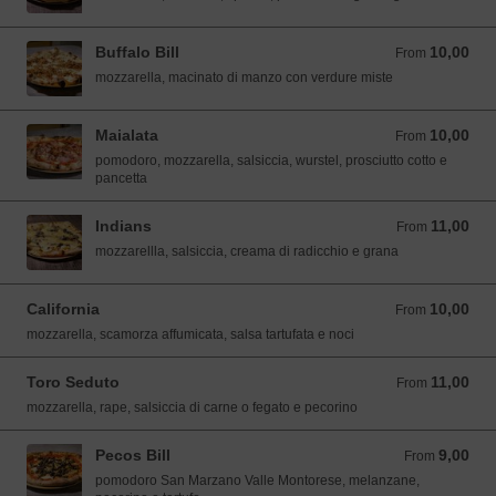
Buffalo Bill
10,00
From 10,00 EUR
From
mozzarella, macinato di manzo con verdure miste
Maialata
10,00
From 10,00 EUR
From
pomodoro, mozzarella, salsiccia, wurstel, prosciutto cotto e
pancetta
Indians
11,00
From 11,00 EUR
From
mozzarellla, salsiccia, creama di radicchio e grana
California
10,00
From 10,00 EUR
From
mozzarella, scamorza affumicata, salsa tartufata e noci
Toro Seduto
11,00
From 11,00 EUR
From
mozzarella, rape, salsiccia di carne o fegato e pecorino
Pecos Bill
9,00
From 9,00 EUR
From
pomodoro San Marzano Valle Montorese, melanzane,