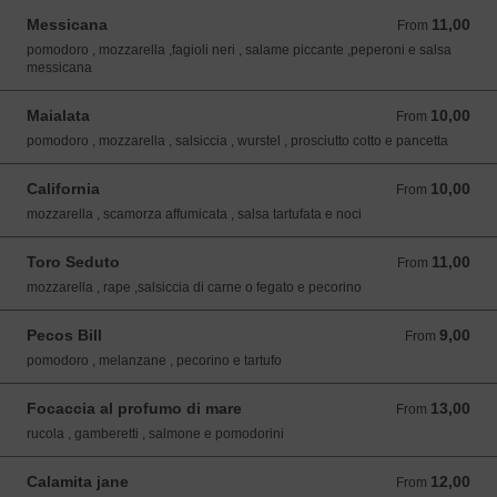
Messicana
11,00
From 11,00 EUR
From
pomodoro , mozzarella ,fagioli neri , salame piccante ,peperoni e salsa
messicana
Maialata
10,00
From 10,00 EUR
From
pomodoro , mozzarella , salsiccia , wurstel , prosciutto cotto e pancetta
California
10,00
From 10,00 EUR
From
mozzarella , scamorza affumicata , salsa tartufata e noci
Toro Seduto
11,00
From 11,00 EUR
From
mozzarella , rape ,salsiccia di carne o fegato e pecorino
Pecos Bill
9,00
From 9,00 EUR
From
pomodoro , melanzane , pecorino e tartufo
Focaccia al profumo di mare
13,00
From 13,00 EUR
From
rucola , gamberetti , salmone e pomodorini
Calamita jane
12,00
From 12,00 EUR
From