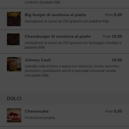
contorno di patate fritte
Big burger di scottona al piatto
9,00
From 9,00 EUR
From
medaglione di carne da 250 grammi con patatine fritte
Cheesburger di scottona al piatto
10,00
From 10,00 EUR
From
medaglione di carne da 250 grammi con formaggio cheddar e
patatine fritte
Johnny Cash
10,00
10,00 EUR
ciabatta cotta al forno a legna con salsiccia, rucola, pecorino,
pomodoro, pomodorini secchi e pancetta croccante servita
con patate fritte
DOLCI
Cheesecake
5,00
From 5,00 EUR
From
Produzione propria