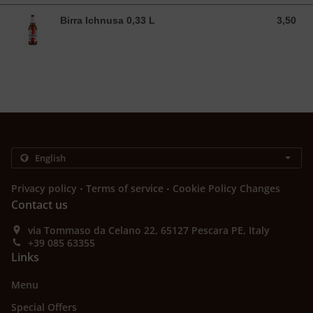
Birra Ichnusa 0,33 L
3,50
3,50 EUR
.
.
Privacy policy
Terms of service
Cookie Policy Changes
Contact us
via Tommaso da Celano 22, 65127 Pescara PE, Italy
+39 085 63355
Links
Menu
Special Offers