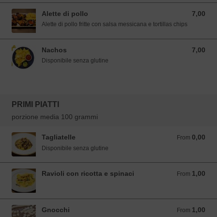
Alette di pollo
7,00
7,00 EUR
Alette di pollo fritte con salsa messicana e tortillas chips
Nachos
7,00
7,00 EUR
Disponibile senza glutine
PRIMI PIATTI
porzione media 100 grammi
Tagliatelle
0,00
From 0,00 EUR
From
Disponibile senza glutine
Ravioli con ricotta e spinaci
1,00
From 1,00 EUR
From
Gnocchi
1,00
From 1,00 EUR
From