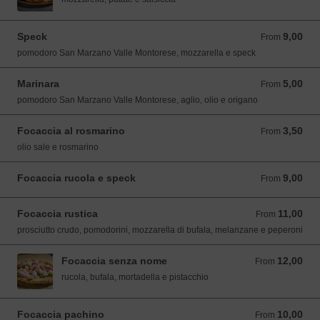
Speck
9,00
From 9,00 EUR
From
pomodoro San Marzano Valle Montorese, mozzarella e speck
Marinara
5,00
From 5,00 EUR
From
pomodoro San Marzano Valle Montorese, aglio, olio e origano
Focaccia al rosmarino
3,50
From 3,50 EUR
From
olio sale e rosmarino
Focaccia rucola e speck
9,00
From 9,00 EUR
From
Focaccia rustica
11,00
From 11,00 EUR
From
prosciutto crudo, pomodorini, mozzarella di bufala, melanzane e peperoni
Focaccia senza nome
12,00
From 12,00 EUR
From
rucola, bufala, mortadella e pistacchio
Focaccia pachino
10,00
From 10,00 EUR
From