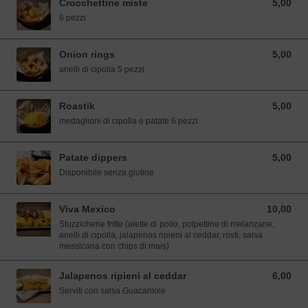
Crocchettine miste
5,00
5,00 EUR
6 pezzi
Onion rings
5,00
5,00 EUR
anelli di cipolla 5 pezzi
Roastik
5,00
5,00 EUR
medaglioni di cipolla e patate 6 pezzi
Patate dippers
5,00
5,00 EUR
Disponibile senza glutine
Viva Mexico
10,00
10,00 EUR
Stuzzicherie fritte (alette di pollo, polpettine di melanzane,
anelli di cipolla, jalapenos ripieni al ceddar, rosti, salsa
messicana con chips di mais)
Jalapenos ripieni al ceddar
6,00
6,00 EUR
Serviti con salsa Guacamole