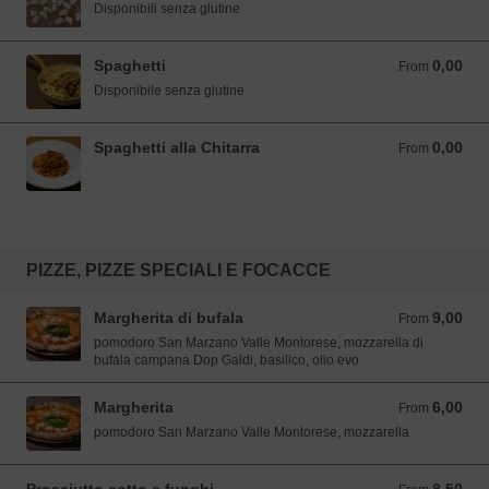
Disponibili senza glutine
Spaghetti
0,00
From 0,00 EUR
From
Disponibile senza glutine
Spaghetti alla Chitarra
0,00
From 0,00 EUR
From
PIZZE, PIZZE SPECIALI E FOCACCE
Margherita di bufala
9,00
From 9,00 EUR
From
pomodoro San Marzano Valle Montorese, mozzarella di
bufala campana Dop Galdi, basilico, olio evo
Margherita
6,00
From 6,00 EUR
From
pomodoro San Marzano Valle Montorese, mozzarella