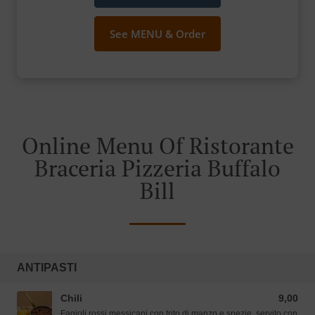
See MENU & Order
Online Menu Of Ristorante
Braceria Pizzeria Buffalo
Bill
ANTIPASTI
Chili
9,00
9,00 EUR
Fagioli rossi messicani con trito di manzo e spezie, servito con