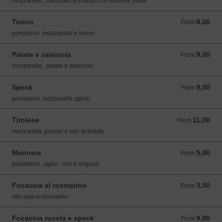
mozzarella , macinato di manzo con verdure miste
Tonno
9,00
From 9,00 EUR
From
pomodoro ,mozzarella e tonno
Patate e salsiccia
9,00
From 9,00 EUR
From
mozzarella , patate e salsiccia
Speck
9,00
From 9,00 EUR
From
pomodoro ,mozzarella speck
Tirolese
11,00
From 11,00 EUR
From
mozzarella ,porcini e olio al tartufo
Marinara
5,00
From 5,00 EUR
From
pomodoro , aglio , olio e origano
Focaccia al rosmarino
3,50
From 3,50 EUR
From
olio sale e rosmarino
Focaccia rucola e speck
9,00
From 9,00 EUR
From