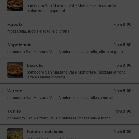
pomodoro San Marzano Valle Montorese, mozzarella,
melanzane e peperoni
Rucola
9,00
From 9,00 EUR
From
mozzarella, rucola e scaglie di grana
Napoletana
8,50
From 8,50 EUR
From
pomodoro San Marzano Valle Montorese, mozzarella, alici e origano
Diavola
9,00
From 9,00 EUR
From
pomodoro San Marzano Valle Montorese, mozzarella fior di
latte e salame piccante
Wurstel
8,00
From 8,00 EUR
From
pomodoro San Marzano Valle Montorese, mozzarella e wurstel
Tonno
9,00
From 9,00 EUR
From
pomodoro San Marzano Valle Montorese, mozzarella e tonno
Patate e salsiccia
9,00
From 9,00 EUR
From
mozzarella, patate e salsiccia