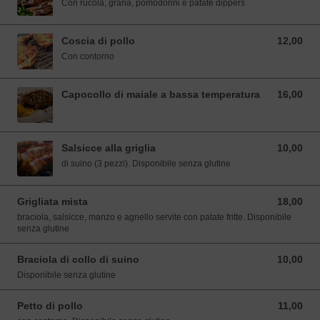
Con rucola, grana, pomodorini e patate dippers
Coscia di pollo
12,00
12,00 EUR
Con contorno
Capocollo di maiale a bassa temperatura
16,00
16,00 EUR
Salsicce alla griglia
10,00
10,00 EUR
di suino (3 pezzi). Disponibile senza glutine
Grigliata mista
18,00
18,00 EUR
braciola, salsicce, manzo e agnello servite con patate fritte. Disponibile
senza glutine
Braciola di collo di suino
10,00
10,00 EUR
Disponibile senza glutine
Petto di pollo
11,00
11,00 EUR