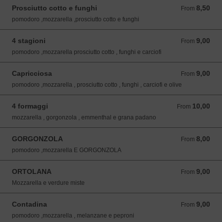
Prosciutto cotto e funghi
8,50
From 8,50 EUR
From
pomodoro ,mozzarella ,prosciutto cotto e funghi
4 stagioni
9,00
From 9,00 EUR
From
pomodoro ,mozzarella prosciutto cotto , funghi e carciofi
Capricciosa
9,00
From 9,00 EUR
From
pomodoro ,mozzarella , prosciutto cotto , funghi , carciofi e olive
4 formaggi
10,00
From 10,00 EUR
From
mozzarella , gorgonzola , emmenthal e grana padano
GORGONZOLA
8,00
From 8,00 EUR
From
pomodoro ,mozzarella E GORGONZOLA
ORTOLANA
9,00
From 9,00 EUR
From
Mozzarella e verdure miste
Contadina
9,00
From 9,00 EUR
From
pomodoro ,mozzarella , melanzane e peproni