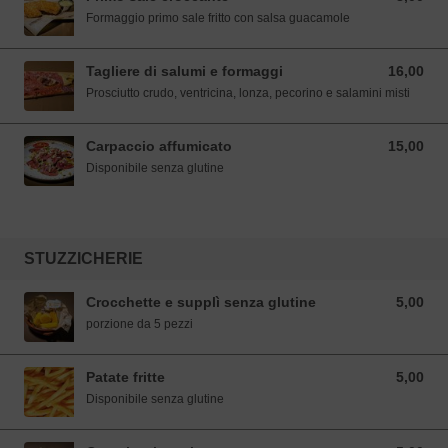
Formaggio primo sale fritto con salsa guacamole
Tagliere di salumi e formaggi
16,00
16,00 EUR
Prosciutto crudo, ventricina, lonza, pecorino e salamini misti
Carpaccio affumicato
15,00
15,00 EUR
Disponibile senza glutine
STUZZICHERIE
Crocchette e supplì senza glutine
5,00
5,00 EUR
porzione da 5 pezzi
Patate fritte
5,00
5,00 EUR
Disponibile senza glutine