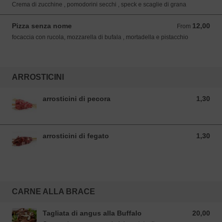
Crema di zucchine , pomodorini secchi , speck e scaglie di grana
Pizza senza nome
12,00
From 12,00 EUR
From
focaccia con rucola, mozzarella di bufala , mortadella e pistacchio
ARROSTICINI
arrosticini di pecora
1,30
1,30 EUR
arrosticini di fegato
1,30
1,30 EUR
CARNE ALLA BRACE
Tagliata di angus alla Buffalo
20,00
20,00 EUR