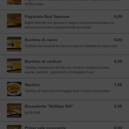
tortilla chips
Fagiolata Bud Spencer
9,00
9,00 EUR
fagioli borlotti con grasso e magro salsiccia macinata e in
salsa al pomodoro (leggermente piccante)
Burritos di carne
9,00
9,00 EUR
Tortillas messicana farcita con manzo sfilettato in salsa chili
Burritos di verdure
9,00
9,00 EUR
Tortillas messicana farcita con verdure miste(zucchine ,
carote, sedano , peperoni) e formaggio fuso(
Nachos
7,50
7,50 EUR
Tortillas di mais con formaggio fuso e salsa messicana
Bruschette "BUffalo Bill"
5,00
5,00 EUR
gusti misti
Primo sale croccante
8,00
8,00 EUR