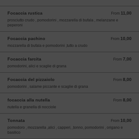
Focaccia rustica
11,00
From 11,00 EUR
From
prosciutto crudo , pomodorini , mozzarella di bufala , melanzane e
peperoni
Focaccia pachino
10,00
From 10,00 EUR
From
mozzarella di bufala e pomodorini ,tutto a crudo
Focaccia farcita
7,00
From 7,00 EUR
From
pomodorini, alici e scaglie di grana
Focaccia del pizzaiolo
8,00
From 8,00 EUR
From
pomodorini , salame piccante e scaglie di grana
focaccia alla nutella
8,00
From 8,00 EUR
From
nutella e granella di nocciole
Tonnata
10,00
From 10,00 EUR
From
pomodoro , mozzarella ,alici , capperi, ,tonno, pomodorini , origano e
basilico